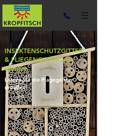
INSEKTENSCHUTZGITTER
& FLIEGENGITTER aus
Kärnten
Lassen Sie die Plagegeister
draußen!