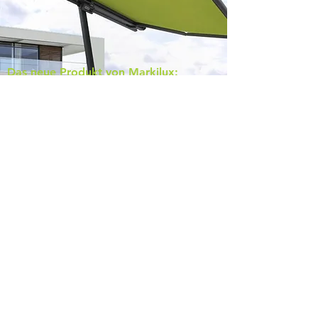
Das neue Produkt von Markilux:
Drehbare Markisenschirme – die
Markise als Sonnenschirm und ein
flexibel einzustellender Blickfang.
KONTAKT
Kontaktieren Sie uns! Wir freuen uns
auf Ihren Anruf oder Ihre E-Mail!