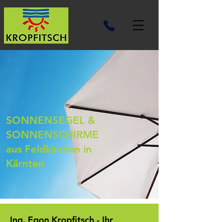
SONNENSEGEL &
SONNENSCHIRME
aus Feldkirchen in
Kärnten
Ing. Egon Kropfitsch - Ihr